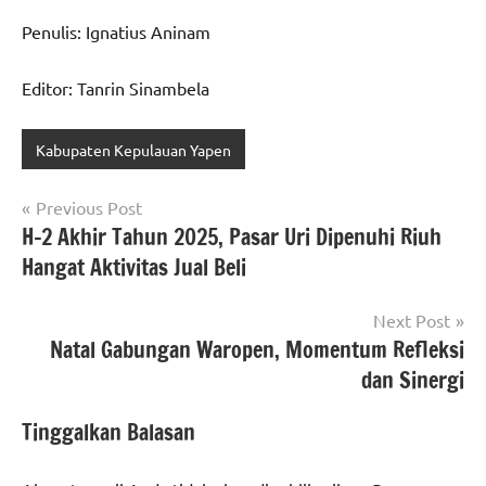
Penulis: Ignatius Aninam
Editor: Tanrin Sinambela
Kabupaten Kepulauan Yapen
Navigasi
Previous Post
H-2 Akhir Tahun 2025, Pasar Uri Dipenuhi Riuh
pos
Hangat Aktivitas Jual Beli
Next Post
Natal Gabungan Waropen, Momentum Refleksi
dan Sinergi
Tinggalkan Balasan