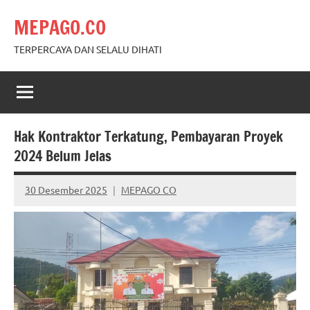
Skip
MEPAGO.CO
to
content
TERPERCAYA DAN SELALU DIHATI
Hak Kontraktor Terkatung, Pembayaran Proyek
2024 Belum Jelas
30 Desember 2025
MEPAGO CO
No
comments