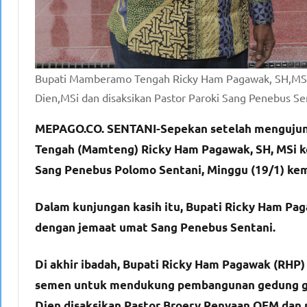
Bupati Mamberamo Tengah Ricky Ham Pagawak, SH,MSi m
Dien,MSi dan disaksikan Pastor Paroki Sang Penebus Se
MEPAGO.CO. SENTANI-Sepekan setelah mengujung
Tengah (Mamteng) Ricky Ham Pagawak, SH, MSi ke
Sang Penebus Polomo Sentani, Minggu (19/1) kem
Dalam kunjungan kasih itu, Bupati Ricky Ham P
dengan jemaat umat Sang Penebus Sentani.
Di akhir ibadah, Bupati Ricky Ham Pagawak (RHP)
semen untuk mendukung pembangunan gedung gere
Dien disaksikan Pastor Broery Renyaan OFM dan