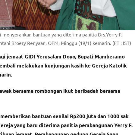
enyerahkan bantuan yang diterima panitia Drs.Yerry F.
ntani Broery Renyaan, OFM, Minggu (19/1) kemarin. (FT : IST)
i jemaat GIDI Yerusalam Doyo, Bupati Mamberamo
mbali melakukan kunjungan kasih ke Gereja Katolik
arin.
agawak bersama rombongan ikut beribadah bersama
 memberikan bantuan senilai Rp200 juta dan 1000 sak
ja yang baru diterima panitia pembangunan Yerry F.
 ribuan jemaat. Pembangunan gedung Gereja Sang