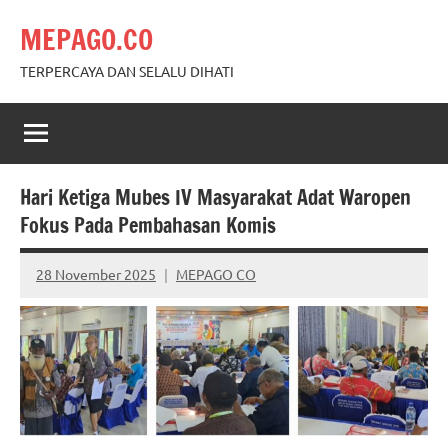
Skip
MEPAGO.CO
to
content
TERPERCAYA DAN SELALU DIHATI
Hari Ketiga Mubes IV Masyarakat Adat Waropen
Fokus Pada Pembahasan Komis
28 November 2025
MEPAGO CO
No
comments