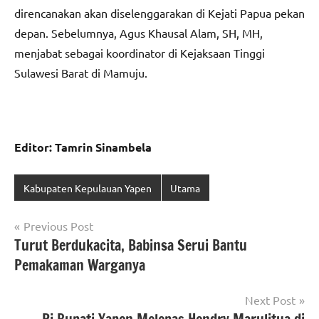
direncanakan akan diselenggarakan di Kejati Papua pekan
depan. Sebelumnya, Agus Khausal Alam, SH, MH,
menjabat sebagai koordinator di Kejaksaan Tinggi
Sulawesi Barat di Mamuju.
Editor: Tamrin Sinambela
Kabupaten Kepulauan Yapen
Utama
Navigasi
Previous Post
Turut Berdukacita, Babinsa Serui Bantu
pos
Pemakaman Warganya
Next Post