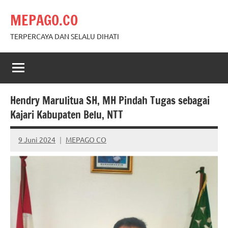
Skip
MEPAGO.CO
to
content
TERPERCAYA DAN SELALU DIHATI
Hendry Marulitua SH, MH Pindah Tugas sebagai
Kajari Kabupaten Belu, NTT
9 Juni 2024
MEPAGO CO
No
comments