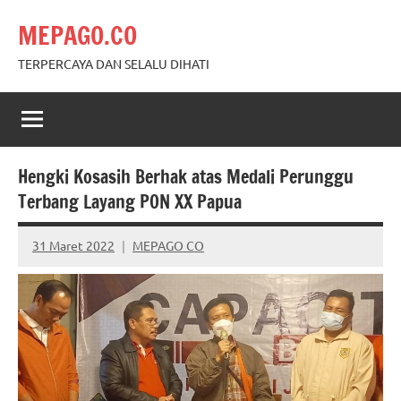
Skip
MEPAGO.CO
to
content
TERPERCAYA DAN SELALU DIHATI
Hengki Kosasih Berhak atas Medali Perunggu
Terbang Layang PON XX Papua
31 Maret 2022
MEPAGO CO
No
comments