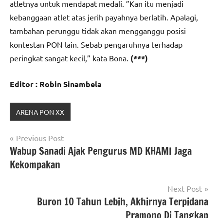
atletnya untuk mendapat medali. ”Kan itu menjadi
kebanggaan atlet atas jerih payahnya berlatih. Apalagi,
tambahan perunggu tidak akan mengganggu posisi
kontestan PON lain. Sebab pengaruhnya terhadap
peringkat sangat kecil,” kata Bona.
(***)
Editor : Robin Sinambela
ARENA PON XX
Navigasi
Previous Post
Wabup Sanadi Ajak Pengurus MD KHAMI Jaga
pos
Kekompakan
Next Post
Buron 10 Tahun Lebih, Akhirnya Terpidana
Pramono Di Tangkap