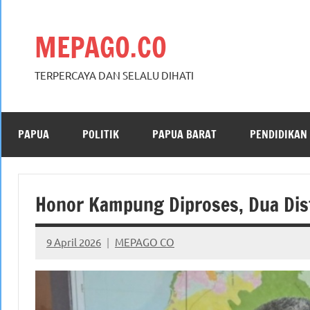
Skip
to
MEPAGO.CO
content
TERPERCAYA DAN SELALU DIHATI
PAPUA
POLITIK
PAPUA BARAT
PENDIDIKAN
Honor Kampung Diproses, Dua Dis
9 April 2026
MEPAGO CO
No
comments