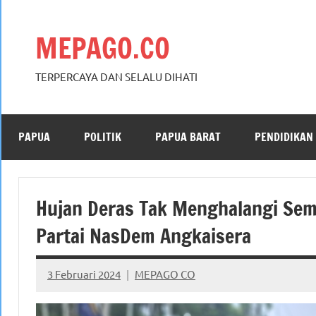
Skip
to
MEPAGO.CO
content
TERPERCAYA DAN SELALU DIHATI
PAPUA
POLITIK
PAPUA BARAT
PENDIDIKAN
Hujan Deras Tak Menghalangi Se
Partai NasDem Angkaisera
3 Februari 2024
MEPAGO CO
No
comments