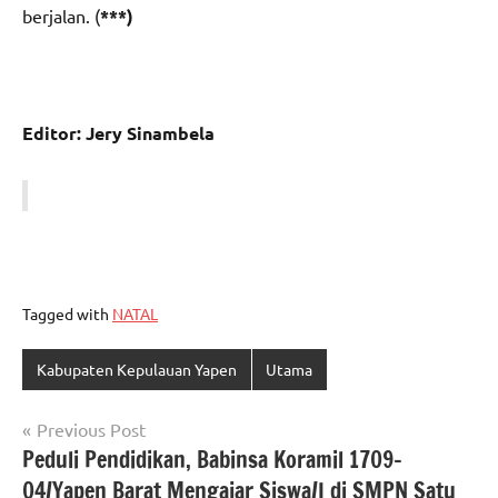
berjalan. (
***)
Editor: Jery Sinambela
Tagged with
NATAL
Kabupaten Kepulauan Yapen
Utama
Navigasi
Previous Post
Peduli Pendidikan, Babinsa Koramil 1709-
pos
04/Yapen Barat Mengajar Siswa/I di SMPN Satu