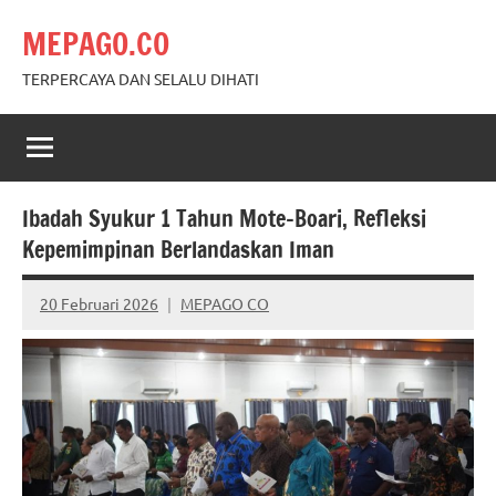
Skip
MEPAGO.CO
to
content
TERPERCAYA DAN SELALU DIHATI
Ibadah Syukur 1 Tahun Mote–Boari, Refleksi
Kepemimpinan Berlandaskan Iman
20 Februari 2026
MEPAGO CO
No
comments