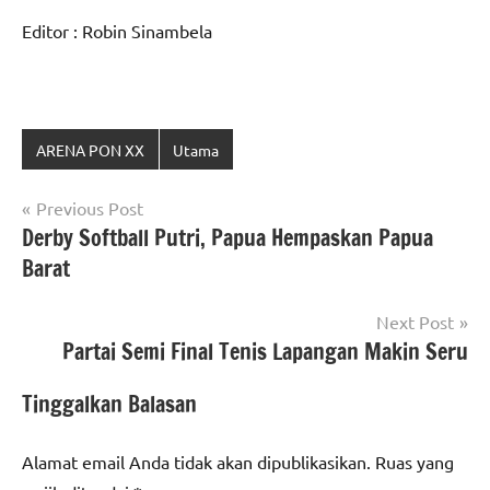
Editor : Robin Sinambela
ARENA PON XX
Utama
Navigasi
Previous Post
Derby Softball Putri, Papua Hempaskan Papua
pos
Barat
Next Post
Partai Semi Final Tenis Lapangan Makin Seru
Tinggalkan Balasan
Alamat email Anda tidak akan dipublikasikan.
Ruas yang