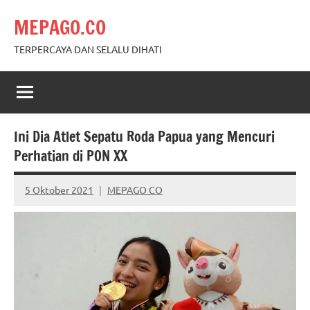
Skip
MEPAGO.CO
to
content
TERPERCAYA DAN SELALU DIHATI
Ini Dia Atlet Sepatu Roda Papua yang Mencuri
Perhatian di PON XX
5 Oktober 2021
MEPAGO CO
No
comments