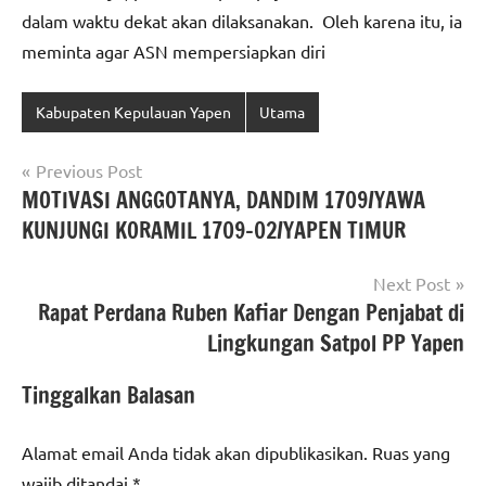
dalam waktu dekat akan dilaksanakan. Oleh karena itu, ia
meminta agar ASN mempersiapkan diri
Kabupaten Kepulauan Yapen
Utama
Navigasi
Previous Post
MOTIVASI ANGGOTANYA, DANDIM 1709/YAWA
pos
KUNJUNGI KORAMIL 1709-02/YAPEN TIMUR
Next Post
Rapat Perdana Ruben Kafiar Dengan Penjabat di
Lingkungan Satpol PP Yapen
Tinggalkan Balasan
Alamat email Anda tidak akan dipublikasikan.
Ruas yang
wajib ditandai
*