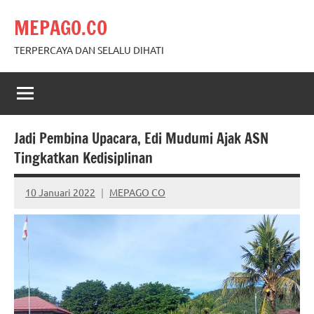
Skip
MEPAGO.CO
to
content
TERPERCAYA DAN SELALU DIHATI
Jadi Pembina Upacara, Edi Mudumi Ajak ASN
Tingkatkan Kedisiplinan
10 Januari 2022
MEPAGO CO
No
comments