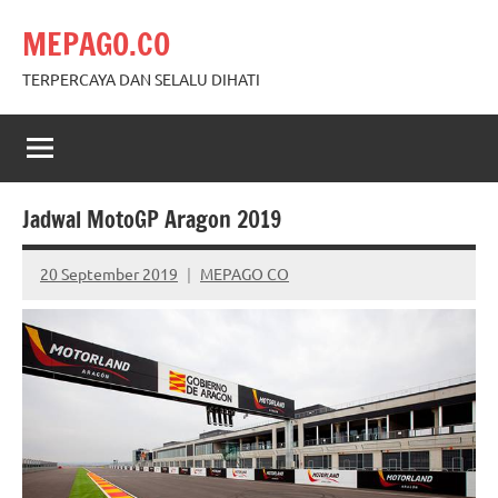
Skip
MEPAGO.CO
to
content
TERPERCAYA DAN SELALU DIHATI
Jadwal MotoGP Aragon 2019
20 September 2019
MEPAGO CO
No
comments