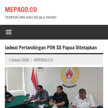
Skip
MEPAGO.CO
to
content
TERPERCAYA DAN SELALU DIHATI
Jadwal Pertandingan PON XX Papua Ditetapkan
1 Maret 2020
MEPAGO CO
No
comments