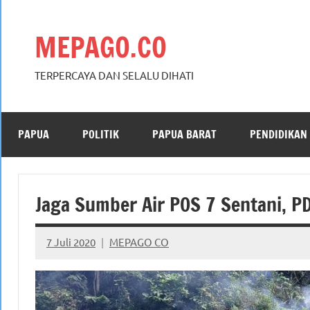
Skip
to
MEPAGO.CO
content
TERPERCAYA DAN SELALU DIHATI
PAPUA
POLITIK
PAPUA BARAT
PENDIDIKAN
Jaga Sumber Air POS 7 Sentani,
7 Juli 2020
MEPAGO CO
No
comments