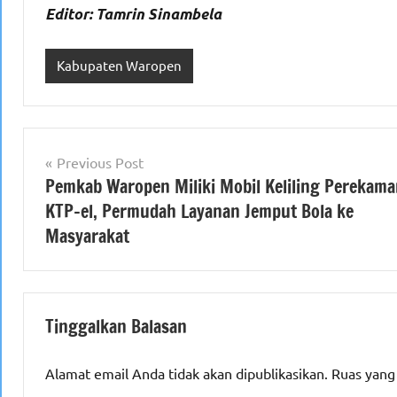
Editor: Tamrin Sinambela
Kabupaten Waropen
Navigasi
Previous Post
Pemkab Waropen Miliki Mobil Keliling Perekam
pos
KTP-el, Permudah Layanan Jemput Bola ke
Masyarakat
Tinggalkan Balasan
Alamat email Anda tidak akan dipublikasikan.
Ruas yang