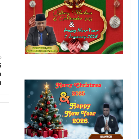
S
n
n