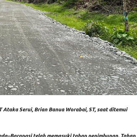
 Ataka Serui, Brian Banua Worabai, ST, saat ditemui
weda–Barapasi telah memasuki tahap penimbunan. Tahap