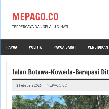
Skip
to
MEPAGO.CO
content
TERPERCAYA DAN SELALU DIHATI
PAPUA
POLITIK
PAPUA BARAT
PENDIDIKAN
Jalan Botawa–Koweda–Barapasi Di
2 Februari 2026
MEPAGO CO
No
comments