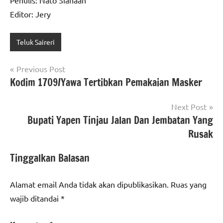
Penulis: Nato Siahaan
Editor: Jery
Teluk Saireri
Navigasi
Previous Post
Kodim 1709/Yawa Tertibkan Pemakaian Masker
pos
Next Post
Bupati Yapen Tinjau Jalan Dan Jembatan Yang
Rusak
Tinggalkan Balasan
Alamat email Anda tidak akan dipublikasikan.
Ruas yang
wajib ditandai
*