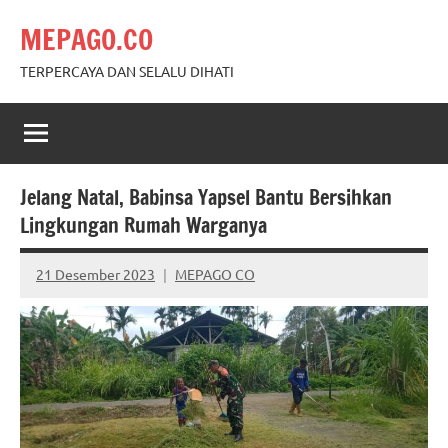
Skip
MEPAGO.CO
to
content
TERPERCAYA DAN SELALU DIHATI
Jelang Natal, Babinsa Yapsel Bantu Bersihkan
Lingkungan Rumah Warganya
21 Desember 2023
MEPAGO CO
No
comments