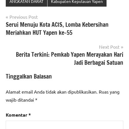
ANGKATAN DARAT
Kabupaten Kepulauan Yapen
Navigasi
Previous Post
Serui Menuju Kota ACIS, Lomba Kebersihan
pos
Meriahkan HUT Yapen ke-55
Next Post
Berita Terkini: Pemkab Yapen Merayakan Hari
Jadi Berbagai Satuan
Tinggalkan Balasan
Alamat email Anda tidak akan dipublikasikan.
Ruas yang
wajib ditandai
*
Komentar
*