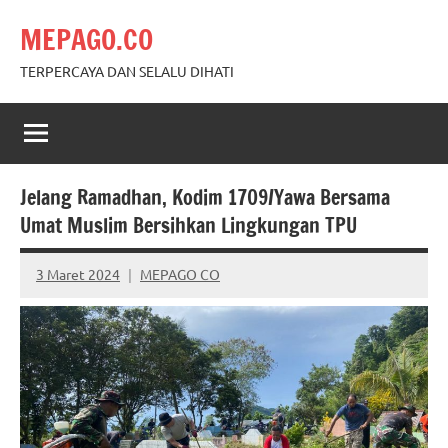
Skip
MEPAGO.CO
to
content
TERPERCAYA DAN SELALU DIHATI
Jelang Ramadhan, Kodim 1709/Yawa Bersama
Umat Muslim Bersihkan Lingkungan TPU
3 Maret 2024
MEPAGO CO
No
comments