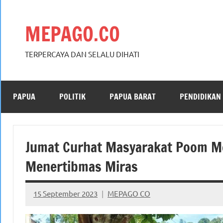
Skip
to
MEPAGO.CO
content
TERPERCAYA DAN SELALU DIHATI
PAPUA
POLITIK
PAPUA BARAT
PENDIDIKAN
Jumat Curhat Masyarakat Poom M
Menertibmas Miras
15 September 2023
MEPAGO CO
No
comments