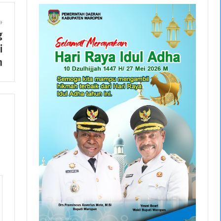
g
i
n