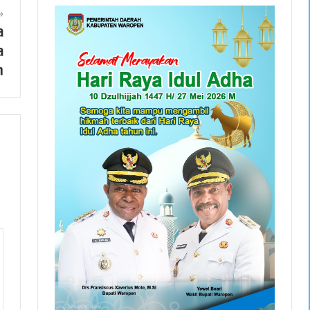
a
a
n