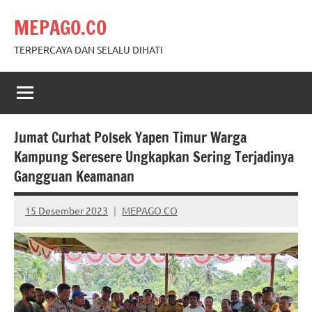
Skip
MEPAGO.CO
to
content
TERPERCAYA DAN SELALU DIHATI
Jumat Curhat Polsek Yapen Timur Warga
Kampung Seresere Ungkapkan Sering Terjadinya
Gangguan Keamanan
15 Desember 2023
MEPAGO CO
No
comments