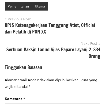
Pemerintahan
Utama
Navigasi
Previous Post
BPJS Ketenagakerjaan Tanggung Atlet, Official
pos
dan Pelatih di PON XX
Next Post
Serbuan Vaksin Lanud Silas Papare Layani 2. 834
Orang
Tinggalkan Balasan
Alamat email Anda tidak akan dipublikasikan.
Ruas yang
wajib ditandai
*
Komentar
*