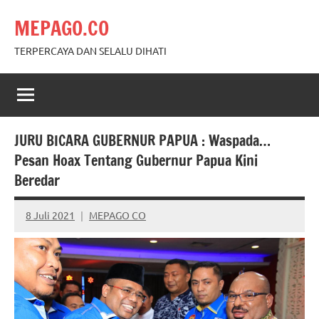
Skip
MEPAGO.CO
to
content
TERPERCAYA DAN SELALU DIHATI
JURU BICARA GUBERNUR PAPUA : Waspada…
Pesan Hoax Tentang Gubernur Papua Kini
Beredar
8 Juli 2021
MEPAGO CO
No
comments