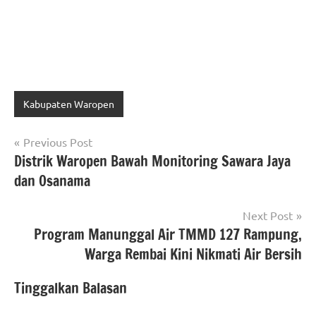
Kabupaten Waropen
Navigasi
Previous Post
Distrik Waropen Bawah Monitoring Sawara Jaya
pos
dan Osanama
Next Post
Program Manunggal Air TMMD 127 Rampung,
Warga Rembai Kini Nikmati Air Bersih
Tinggalkan Balasan