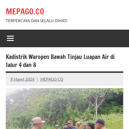
Skip
MEPAGO.CO
to
content
TERPERCAYA DAN SELALU DIHATI
Kadistrik Waropen Bawah Tinjau Luapan Air di
Jalur 4 dan 8
9 Maret 2026
MEPAGO CO
No
comments