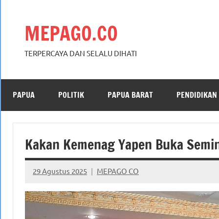
Skip
to
MEPAGO.CO
content
TERPERCAYA DAN SELALU DIHATI
PAPUA
POLITIK
PAPUA BARAT
PENDIDIKAN
Kakan Kemenag Yapen Buka Semin
29 Agustus 2025
MEPAGO CO
No
comments