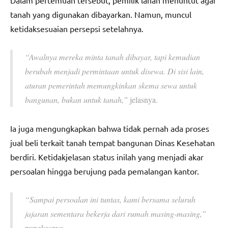
tanah yang digunakan dibayarkan. Namun, muncul
ketidaksesuaian persepsi setelahnya.
“Awalnya mereka minta tanah dibayar, tapi kemudian
berubah menjadi permintaan untuk disewa. Di sisi lain,
aturan pemerintah memungkinkan skema sewa untuk
bangunan, bukan untuk tanah,”
jelasnya.
Ia juga mengungkapkan bahwa tidak pernah ada proses
jual beli terkait tanah tempat bangunan Dinas Kesehatan
berdiri. Ketidakjelasan status inilah yang menjadi akar
persoalan hingga berujung pada pemalangan kantor.
“Sampai persoalan ini tuntas, kami bersama seluruh
jajaran sementara bekerja dari rumah masing-masing,”
pungkasnya.