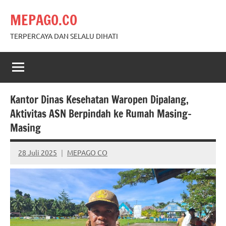
Skip
MEPAGO.CO
to
content
TERPERCAYA DAN SELALU DIHATI
Kantor Dinas Kesehatan Waropen Dipalang,
Aktivitas ASN Berpindah ke Rumah Masing-
Masing
28 Juli 2025
MEPAGO CO
No
comments