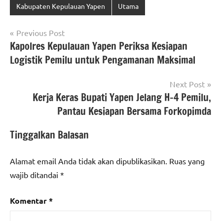
Kabupaten Kepulauan Yapen
Utama
Navigasi
Previous Post
Kapolres Kepulauan Yapen Periksa Kesiapan
pos
Logistik Pemilu untuk Pengamanan Maksimal
Next Post
Kerja Keras Bupati Yapen Jelang H-4 Pemilu,
Pantau Kesiapan Bersama Forkopimda
Tinggalkan Balasan
Alamat email Anda tidak akan dipublikasikan.
Ruas yang
wajib ditandai
*
Komentar
*