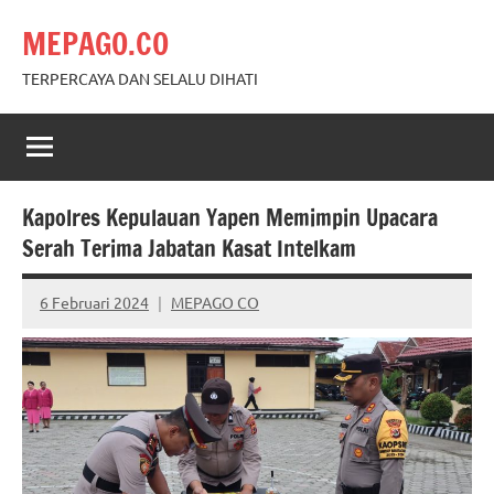
Skip
MEPAGO.CO
to
content
TERPERCAYA DAN SELALU DIHATI
Kapolres Kepulauan Yapen Memimpin Upacara
Serah Terima Jabatan Kasat Intelkam
6 Februari 2024
MEPAGO CO
No
comments