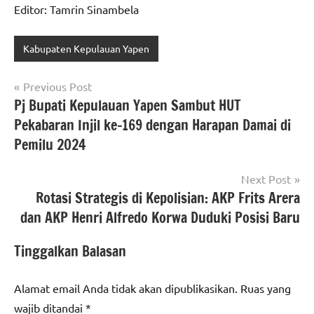
Editor: Tamrin Sinambela
Kabupaten Kepulauan Yapen
Navigasi
Previous Post
Pj Bupati Kepulauan Yapen Sambut HUT
pos
Pekabaran Injil ke-169 dengan Harapan Damai di
Pemilu 2024
Next Post
Rotasi Strategis di Kepolisian: AKP Frits Arera
dan AKP Henri Alfredo Korwa Duduki Posisi Baru
Tinggalkan Balasan
Alamat email Anda tidak akan dipublikasikan.
Ruas yang
wajib ditandai
*