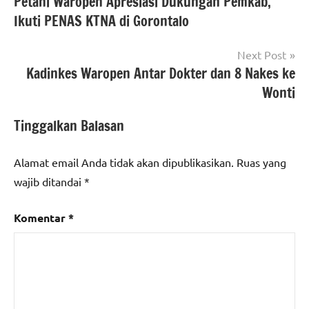
Petani Waropen Apresiasi Dukungan Pemkab,
pos
Ikuti PENAS KTNA di Gorontalo
Next Post
Kadinkes Waropen Antar Dokter dan 8 Nakes ke
Wonti
Tinggalkan Balasan
Alamat email Anda tidak akan dipublikasikan.
Ruas yang
wajib ditandai
*
Komentar
*