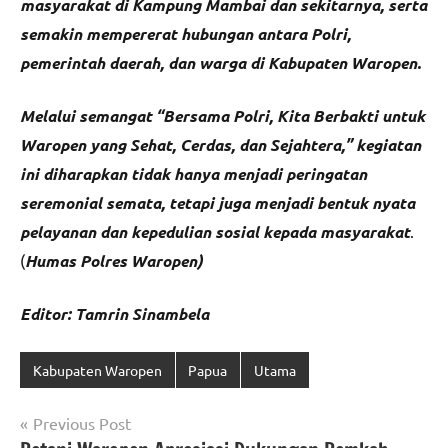
masyarakat di Kampung Mambai dan sekitarnya, serta
semakin mempererat hubungan antara Polri,
pemerintah daerah, dan warga di Kabupaten Waropen.
Melalui semangat “Bersama Polri, Kita Berbakti untuk
Waropen yang Sehat, Cerdas, dan Sejahtera,” kegiatan
ini diharapkan tidak hanya menjadi peringatan
seremonial semata, tetapi juga menjadi bentuk nyata
pelayanan dan kepedulian sosial kepada masyarakat
.
(
Humas Polres Waropen)
Editor: Tamrin Sinambela
Kabupaten Waropen
Papua
Utama
Navigasi
Previous Post