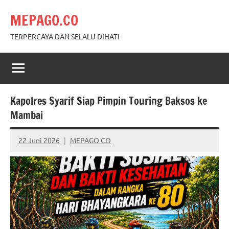
Skip
MEPAGO.CO
to
content
TERPERCAYA DAN SELALU DIHATI
Kapolres Syarif Siap Pimpin Touring Baksos ke
Mambai
22 Juni 2026
MEPAGO CO
No
comments