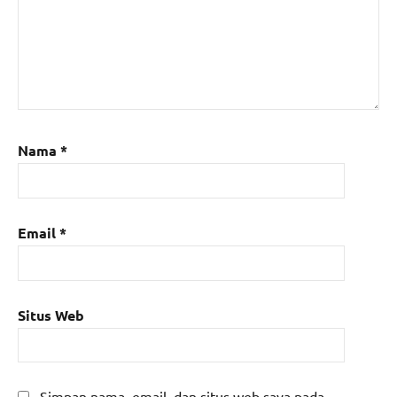
Nama
*
Email
*
Situs Web
Simpan nama, email, dan situs web saya pada