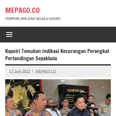
Skip
MEPAGO.CO
to
content
TERPERCAYA DAN SELALU DIHATI
Kapolri Temukan Indikasi Kecurangan Perangkat
Pertandingan Sepakbola
27 Juni 2023
MEPAGO CO
No
comments