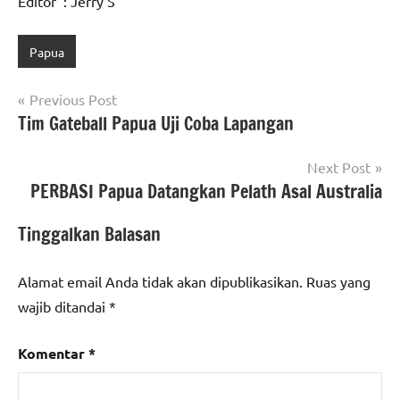
Editor : Jerry S
Papua
Navigasi
Previous Post
Tim Gateball Papua Uji Coba Lapangan
pos
Next Post
PERBASI Papua Datangkan Pelath Asal Australia
Tinggalkan Balasan
Alamat email Anda tidak akan dipublikasikan.
Ruas yang
wajib ditandai
*
Komentar
*