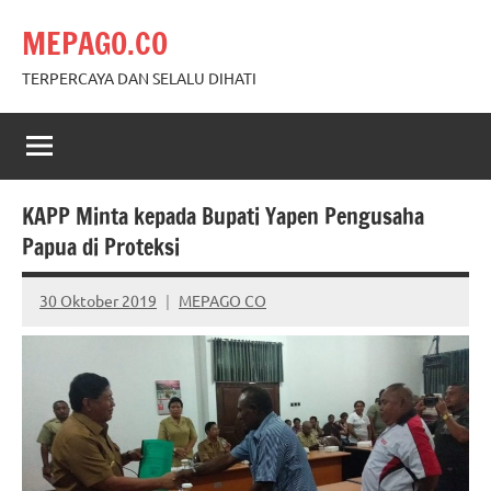
Skip
MEPAGO.CO
to
content
TERPERCAYA DAN SELALU DIHATI
KAPP Minta kepada Bupati Yapen Pengusaha
Papua di Proteksi
30 Oktober 2019
MEPAGO CO
No
comments