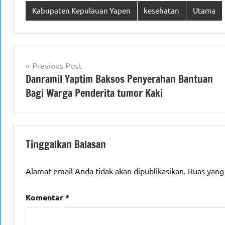
Kabupaten Kepulauan Yapen
kesehatan
Utama
Navigasi
Previous Post
Danramil Yaptim Baksos Penyerahan Bantuan
pos
Bagi Warga Penderita tumor Kaki
Tinggalkan Balasan
Alamat email Anda tidak akan dipublikasikan.
Ruas yang
Komentar
*