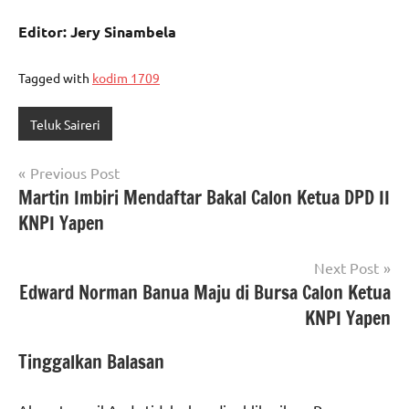
Editor: Jery Sinambela
Tagged with
kodim 1709
Teluk Saireri
Navigasi
Previous Post
Martin Imbiri Mendaftar Bakal Calon Ketua DPD II
pos
KNPI Yapen
Next Post
Edward Norman Banua Maju di Bursa Calon Ketua
KNPI Yapen
Tinggalkan Balasan