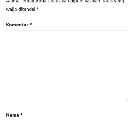
Alamat email Anda tidak akan dipublikasikan.
Ruas yang
wajib ditandai
*
Komentar
*
Nama
*