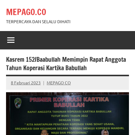
Skip
MEPAGO.CO
to
content
TERPERCAYA DAN SELALU DIHATI
Kasrem 152/Baabullah Memimpin Rapat Anggota
Tahun Koperasi Kartika Babullah
8 Februari 2023
MEPAGO CO
No
comments