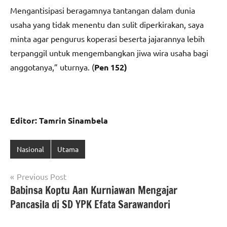
Mengantisipasi beragamnya tantangan dalam dunia
usaha yang tidak menentu dan sulit diperkirakan, saya
minta agar pengurus koperasi beserta jajarannya lebih
terpanggil untuk mengembangkan jiwa wira usaha bagi
anggotanya,” uturnya. (
Pen 152)
Editor: Tamrin Sinambela
Nasional
Utama
Navigasi
Previous Post
Babinsa Koptu Aan Kurniawan Mengajar
pos
Pancasila di SD YPK Efata Sarawandori