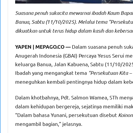
Suasana penuh sukacita mewarnai ibadah Kaum Bapak 
Banua, Sabtu (11/10/2025). Melalui tema “Persekutua
dikuatkan untuk terus hidup dalam kasih dan kebersam
Dalam suasana penuh sukac
Y
APEN | MEPAGO.CO —
Anugerah Indonesia (GBAI) Percaya Yesus Serui m
keluarga Banua, Jalan Kabuena, Sabtu (11/10/2025
Ibadah yang mengangkat tema
“Persekutuan Kita –
meneguhkan kembali pentingnya hidup dalam kebe
Dalam khotbahnya, Pdt. Salmon Wamea, STh men
dalam kehidupan bergereja, sejatinya memiliki ma
“Dalam bahasa Yunani, persekutuan disebut
Koinon
mengambil bagian,” jelasnya.