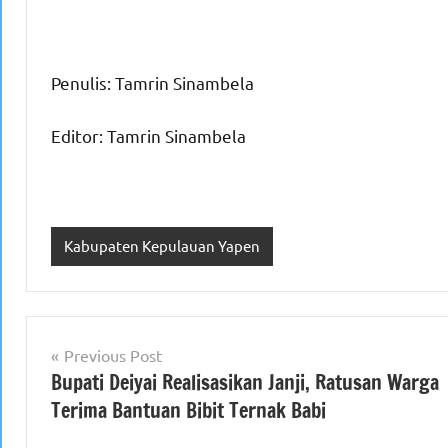
Penulis: Tamrin Sinambela
Editor: Tamrin Sinambela
Kabupaten Kepulauan Yapen
Navigasi
Previous Post
Bupati Deiyai Realisasikan Janji, Ratusan Warga
pos
Terima Bantuan Bibit Ternak Babi