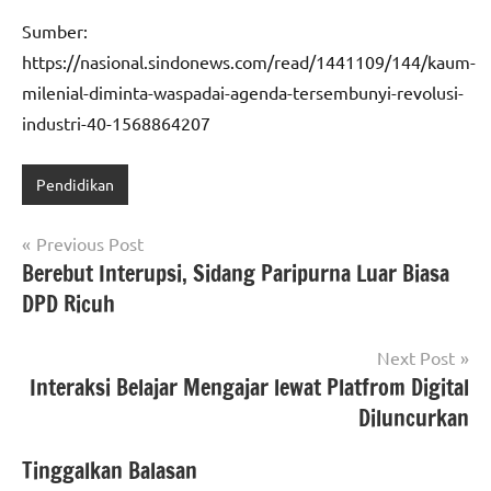
Sumber:
https://nasional.sindonews.com/read/1441109/144/kaum-
milenial-diminta-waspadai-agenda-tersembunyi-revolusi-
industri-40-1568864207
Pendidikan
Navigasi
Previous Post
Berebut Interupsi, Sidang Paripurna Luar Biasa
pos
DPD Ricuh
Next Post
Interaksi Belajar Mengajar lewat Platfrom Digital
Diluncurkan
Tinggalkan Balasan