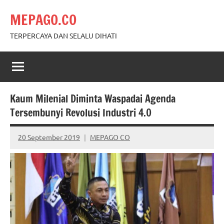
Skip
MEPAGO.CO
to
content
TERPERCAYA DAN SELALU DIHATI
Kaum Milenial Diminta Waspadai Agenda
Tersembunyi Revolusi Industri 4.0
20 September 2019
MEPAGO CO
No
comments