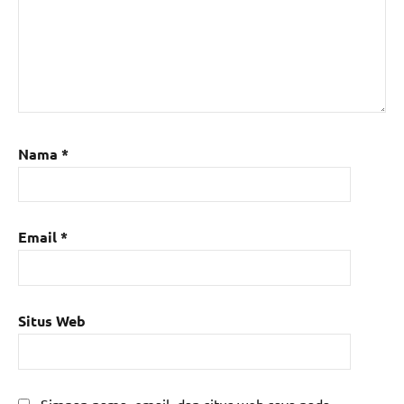
Nama
*
Email
*
Situs Web
Simpan nama, email, dan situs web saya pada