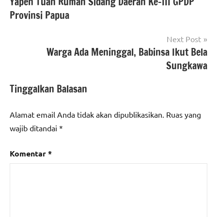
Yapen Tuan Rumah Sidang Daerah Ke-III GPDP
pos
Provinsi Papua
Next Post
Warga Ada Meninggal, Babinsa Ikut Bela
Sungkawa
Tinggalkan Balasan
Alamat email Anda tidak akan dipublikasikan.
Ruas yang
wajib ditandai
*
Komentar
*