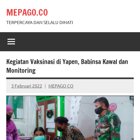
Skip
MEPAGO.CO
to
content
TERPERCAYA DAN SELALU DIHATI
Kegiatan Vaksinasi di Yapen, Babinsa Kawal dan
Monitoring
3 Februari 2022
MEPAGO CO
No
comments