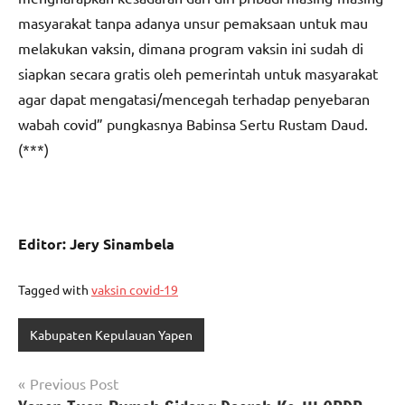
masyarakat tanpa adanya unsur pemaksaan untuk mau
melakukan vaksin, dimana program vaksin ini sudah di
siapkan secara gratis oleh pemerintah untuk masyarakat
agar dapat mengatasi/mencegah terhadap penyebaran
wabah covid” pungkasnya Babinsa Sertu Rustam Daud.
(***)
Editor: Jery Sinambela
Tagged with
vaksin covid-19
Kabupaten Kepulauan Yapen
Navigasi
Previous Post