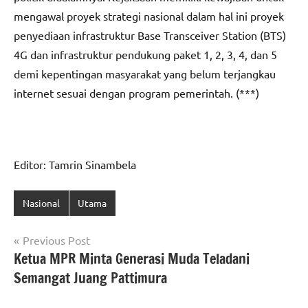
mengawal proyek strategi nasional dalam hal ini proyek
penyediaan infrastruktur Base Transceiver Station (BTS)
4G dan infrastruktur pendukung paket 1, 2, 3, 4, dan 5
demi kepentingan masyarakat yang belum terjangkau
internet sesuai dengan program pemerintah. (***)
Editor: Tamrin Sinambela
Nasional
Utama
Navigasi
Previous Post
Ketua MPR Minta Generasi Muda Teladani
pos
Semangat Juang Pattimura