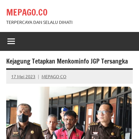
Skip
MEPAGO.CO
to
content
TERPERCAYA DAN SELALU DIHATI
Kejagung Tetapkan Menkominfo JGP Tersangka
17 Mei 2023
MEPAGO CO
No
comments