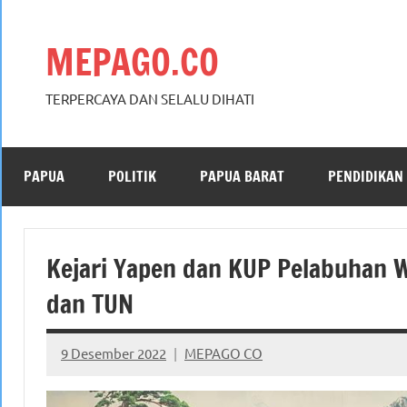
Skip
to
MEPAGO.CO
content
TERPERCAYA DAN SELALU DIHATI
PAPUA
POLITIK
PAPUA BARAT
PENDIDIKAN
Kejari Yapen dan KUP Pelabuhan 
dan TUN
9 Desember 2022
MEPAGO CO
No
comments