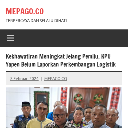
Skip
MEPAGO.CO
to
content
TERPERCAYA DAN SELALU DIHATI
Kekhawatiran Meningkat Jelang Pemilu, KPU
Yapen Belum Laporkan Perkembangan Logistik
8 Februari 2024
MEPAGO CO
No
comments