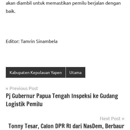
akan diambil untuk memastikan pemilu berjalan dengan
baik.
Editor: Tamrin Sinambela
Kabupaten Kepulauan Yapen
Utama
Navigasi
Previous Post
Pj Gubernur Papua Tengah Inspeksi ke Gudang
pos
Logistik Pemilu
Next Post
Tonny Tesar, Calon DPR RI dari NasDem, Berbaur