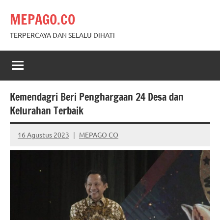
Skip
MEPAGO.CO
to
content
TERPERCAYA DAN SELALU DIHATI
Kemendagri Beri Penghargaan 24 Desa dan
Kelurahan Terbaik
16 Agustus 2023
MEPAGO CO
No
comments