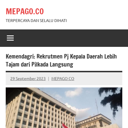
Skip
MEPAGO.CO
to
content
TERPERCAYA DAN SELALU DIHATI
Kemendagri: Rekrutmen Pj Kepala Daerah Lebih
Tajam dari Pilkada Langsung
29 September 2023
MEPAGO CO
No
comments