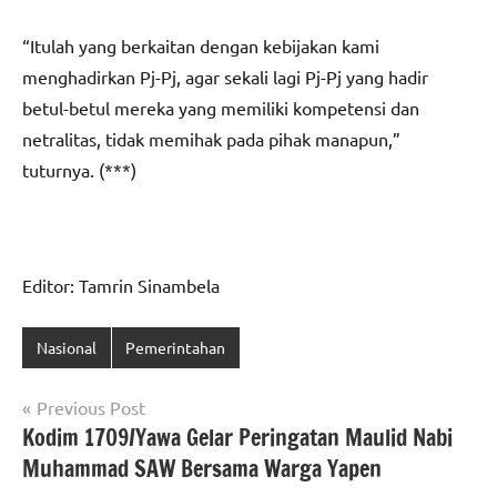
“Itulah yang berkaitan dengan kebijakan kami
menghadirkan Pj-Pj, agar sekali lagi Pj-Pj yang hadir
betul-betul mereka yang memiliki kompetensi dan
netralitas, tidak memihak pada pihak manapun,”
tuturnya. (***)
Editor: Tamrin Sinambela
Nasional
Pemerintahan
Navigasi
Previous Post
Kodim 1709/Yawa Gelar Peringatan Maulid Nabi
pos
Muhammad SAW Bersama Warga Yapen