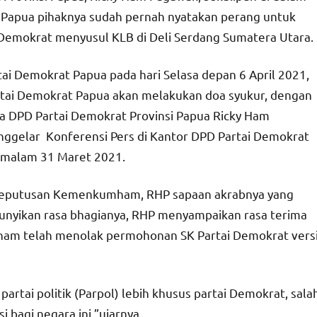
ang Papua pihaknya sudah pernah nyatakan perang untuk
emokrat menyusul KLB di Deli Serdang Sumatera Utara.
rtai Demokrat Papua pada hari Selasa depan 6 April 2021,
rtai Demokrat Papua akan melakukan doa syukur, dengan
tua DPD Partai Demokrat Provinsi Papua Ricky Ham
gelar Konferensi Pers di Kantor DPD Partai Demokrat
malam 31 Maret 2021.
t keputusan Kemenkumham, RHP sapaan akrabnya yang
bunyikan rasa bhagianya, RHP menyampaikan rasa terima
ham telah menolak permohonan SK Partai Demokrat vers
rtai politik (Parpol) lebih khusus partai Demokrat, sala
 bagi negara ini,”ujarnya.