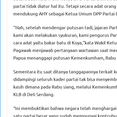
partai tidak diatur hal itu. Tetapi secara adat or
mendukung AHY sebagai Ketua Umum DPP Partai D
‘’Nah, setelah mendengar putusan tadi, jajaran Pa
kami akan melakukan syukuran, kami pengurus Pa
cara adat yaitu bakar batu di Koya,”kata Wakil Ke
Pagawak menjawab pertanyaan wartawan saat meng
Papua menanggapi putusan Kemenkumham, Rabu 
Sementara itu saat ditanya tanggapannya terkai
didampingi seluruh kader partai tak bisa menyem
kasih dimana pada Rabu siang, melalui Kemenkum
KLB di Deli Serdang.
“Ini membuktikan bahwa negara telah menghargai pa
satu partai besar yang sudah mempunyai kontrubusi