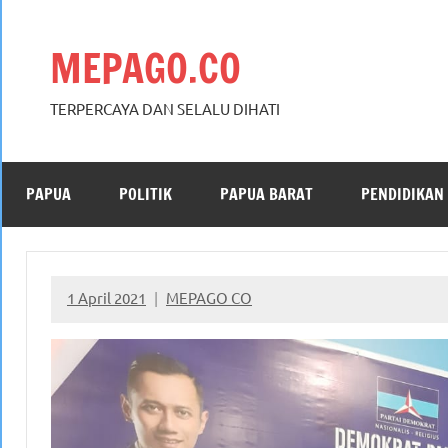
Skip
to
MEPAGO.CO
content
TERPERCAYA DAN SELALU DIHATI
PAPUA
POLITIK
PAPUA BARAT
PENDIDIKAN
1 April 2021
MEPAGO CO
No
comments