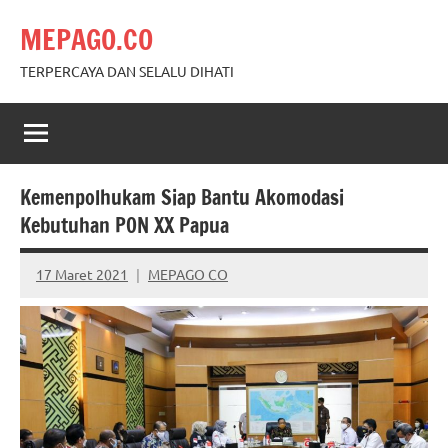
Skip
MEPAGO.CO
to
content
TERPERCAYA DAN SELALU DIHATI
Kemenpolhukam Siap Bantu Akomodasi
Kebutuhan PON XX Papua
17 Maret 2021
MEPAGO CO
No
comments