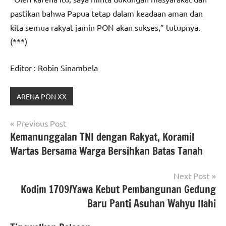
pastikan bahwa Papua tetap dalam keadaan aman dan
kita semua rakyat jamin PON akan sukses,” tutupnya.
(***)
Editor : Robin Sinambela
ARENA PON XX
Navigasi
Previous Post
Kemanunggalan TNI dengan Rakyat, Koramil
pos
Wartas Bersama Warga Bersihkan Batas Tanah
Next Post
Kodim 1709/Yawa Kebut Pembangunan Gedung
Baru Panti Asuhan Wahyu Ilahi