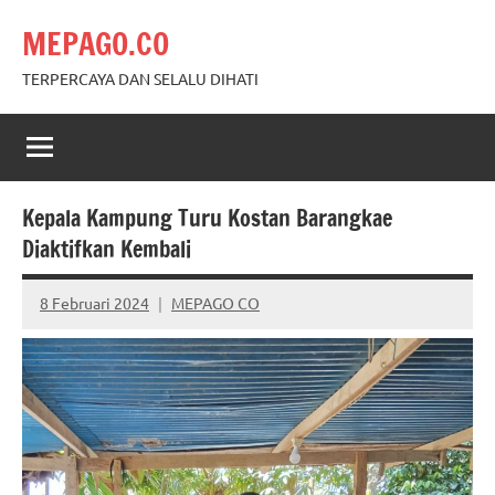
Skip
MEPAGO.CO
to
content
TERPERCAYA DAN SELALU DIHATI
Kepala Kampung Turu Kostan Barangkae
Diaktifkan Kembali
8 Februari 2024
MEPAGO CO
No
comments