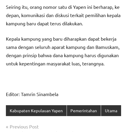
Seiring itu, orang nomor satu di Yapen ini berharap, ke
depan, komunikasi dan diskusi terkait pemilihan kepala
kampung baru dapat terus dilakukan.
Kepala kampung yang baru diharapkan dapat bekerja
sama dengan seluruh aparat kampung dan Bamuskam,
dengan prinsip bahwa dana kampung harus digunakan
untuk kepentingan masyarakat luas, terangnya.
Editor: Tamrin Sinambela
Kabupaten Kepulauan Yapen
Pemerintahan
Utama
Navigasi
Previous Post