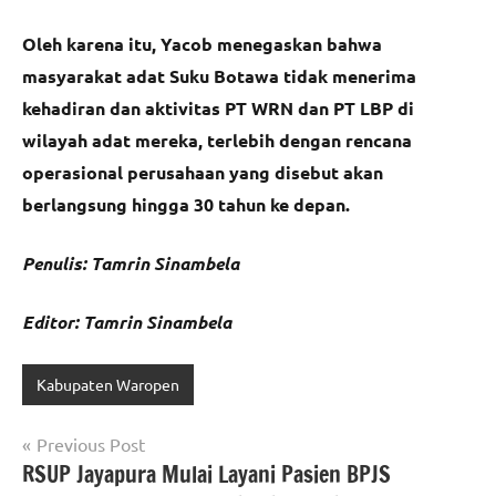
Oleh karena itu, Yacob menegaskan
bahwa
masyarakat adat Suku Botawa tidak menerima
kehadiran dan aktivitas PT WRN dan PT LBP di
wilayah adat mereka, terlebih dengan rencana
operasional perusahaan yang disebut akan
berlangsung hingga 30 tahun ke depan.
Penulis: Tamrin Sinambela
Editor: Tamrin Sinambela
Kabupaten Waropen
Navigasi
Previous Post
RSUP Jayapura Mulai Layani Pasien BPJS
pos