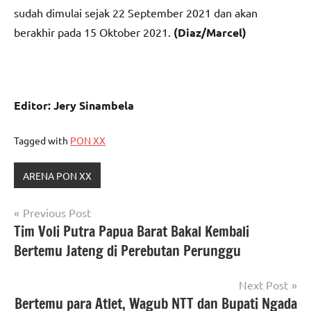
sudah dimulai sejak 22 September 2021 dan akan
berakhir pada 15 Oktober 2021.
(Diaz/Marcel)
Editor: Jery Sinambela
Tagged with
PON XX
ARENA PON XX
Navigasi
Previous Post
Tim Voli Putra Papua Barat Bakal Kembali
pos
Bertemu Jateng di Perebutan Perunggu
Next Post
Bertemu para Atlet, Wagub NTT dan Bupati Ngada