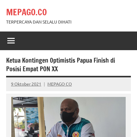
Skip
MEPAGO.CO
to
content
TERPERCAYA DAN SELALU DIHATI
Ketua Kontingen Optimistis Papua Finish di
Posisi Empat PON XX
9 Oktober 2021
MEPAGO CO
No
comments