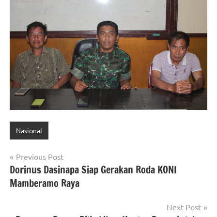
Nasional
Navigasi
Previous Post
Dorinus Dasinapa Siap Gerakan Roda KONI
pos
Mamberamo Raya
Next Post