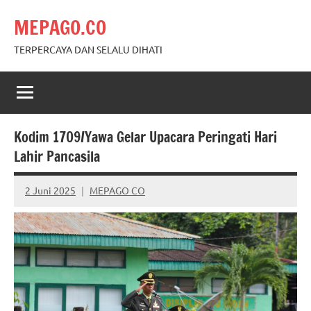
Skip
MEPAGO.CO
to
content
TERPERCAYA DAN SELALU DIHATI
Kodim 1709/Yawa Gelar Upacara Peringati Hari
Lahir Pancasila
2 Juni 2025
MEPAGO CO
No
comments