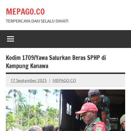
Skip
MEPAGO.CO
to
content
TERPERCAYA DAN SELALU DIHATI
Kodim 1709/Yawa Salurkan Beras SPHP di
Kampung Kanawa
17 September 2025
MEPAGO CO
No
comments