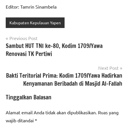
Editor: Tamrin Sinambela
Kabupaten Kepulauan Yapen
Navigasi
Previous Post
Sambut HUT TNI ke-80, Kodim 1709/Yawa
pos
Renovasi TK Pertiwi
Next Post
Bakti Teritorial Prima: Kodim 1709/Yawa Hadirkan
Kenyamanan Beribadah di Masjid Al-Fallah
Tinggalkan Balasan
Alamat email Anda tidak akan dipublikasikan.
Ruas yang
wajib ditandai
*