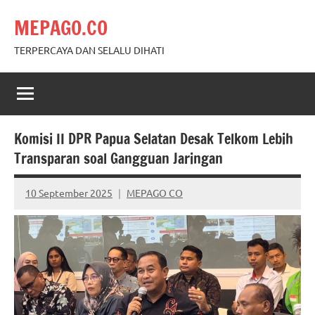
Skip
MEPAGO.CO
to
content
TERPERCAYA DAN SELALU DIHATI
Komisi II DPR Papua Selatan Desak Telkom Lebih
Transparan soal Gangguan Jaringan
10 September 2025
MEPAGO CO
No
comments