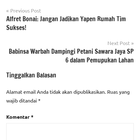
Navigasi
Previous Post
Alfret Bonai: Jangan Jadikan Yapen Rumah Tim
pos
Sukses!
Next Post
Babinsa Warbah Dampingi Petani Sawara Jaya SP
6 dalam Pemupukan Lahan
Tinggalkan Balasan
Alamat email Anda tidak akan dipublikasikan.
Ruas yang
wajib ditandai
*
Komentar
*